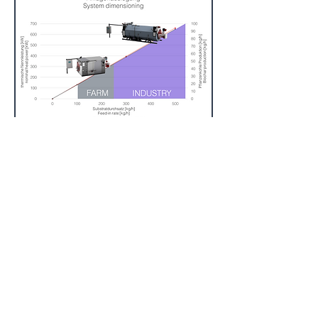
Impressum:
BIOMACON ® GmbH
Südring 18
D-31582 Nienburg/Germany
Tel
+49 5023 9000254
Mail:
info@biomacon.com
Web:
www.biomacon.com
Register-Nr: HRB 100820 Amtsgericht
Walsrode
Ust-IdNr.: DE230915278