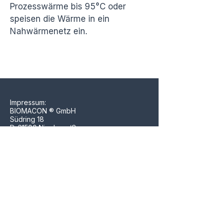
Prozesswärme bis 95°C oder
speisen die Wärme in ein
Nahwärmenetz ein.
Impressum:
BIOMACON ® GmbH
Südring 18
D-31582 Nienburg/Germany
Tel
+49 5023 9000254
Mail:
info@biomacon.com
Web:
www.biomacon.com
Register-Nr: HRB 100820 Amtsgericht
Walsrode
Ust-IdNr.: DE230915278
Geschäftsführung: Ulrich Suer
Copyright © 2025 BioMaCon GmbH. All
rights reserved.